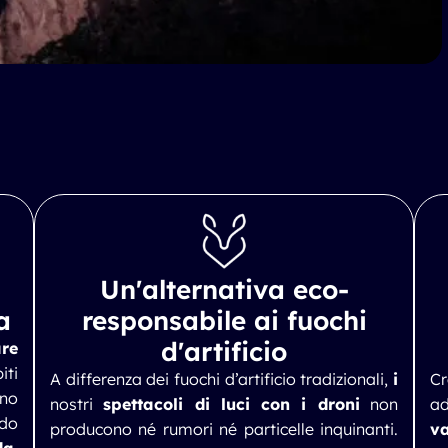
Un'alternativa eco-
a
responsabile ai fuochi
d'artificio
are
iti
A differenza dei fuochi d’artificio tradizionali,
i
C
ono
nostri
spettacoli di luci con i droni
non
ad
ndo
producono né rumori né particelle inquinanti.
va