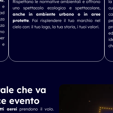
da
,
Rispettano le normative ambientali e offrono
la
 e
uno spettacolo ecologico e spettacolare,
cu
ad
anche in ambiente urbano o in aree
ca
za
protette
. Fai risplendere il tuo marchio nel
pe
nza
cielo con: il tuo logo, la tua storia, i tuoi valori.
pr
mo
ed
er
id
i e
ch
ale che va
ce evento
tti aerei
prendono il volo.