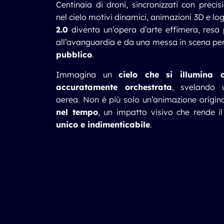
Centinaia di droni, sincronizzati con preci
nel cielo motivi dinamici, animazioni 3D e lo
2.0
diventa un’opera d’arte effimera, resa 
all’avanguardia e da una messa in scena p
pubblico
.
Immagina un
cielo che si illumina
accuratamente orchestrata
, svelando u
aerea. Non è più solo un’animazione origin
nel tempo
, un impatto visivo che rende i
unico e indimenticabile
.