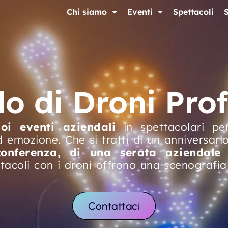
Chi siamo
Eventi
Spettacoli
o di Droni Pro
oi eventi aziendali
in spettacolari pe
d emozione. Che si tratti di un anniversar
onferenza, di una serata aziendale
ettacoli con i droni offrono una scenografia
Contattaci