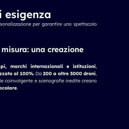
i esigenza
ersonalizzazione per garantire uno spettacolo
 misura: una creazione
pi, marchi internazionali e istituzioni
,
zzato al 100%.
Da
200 a oltre 3000 droni
,
le coinvolgente e scenografie inedite creano
tacolare
.