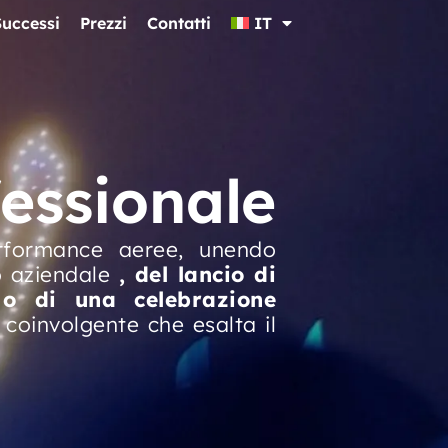
Successi
Prezzi
Contatti
IT
fessionale
rformance aeree, unendo
io aziendale
, del lancio di
 o di una celebrazione
 coinvolgente che esalta il