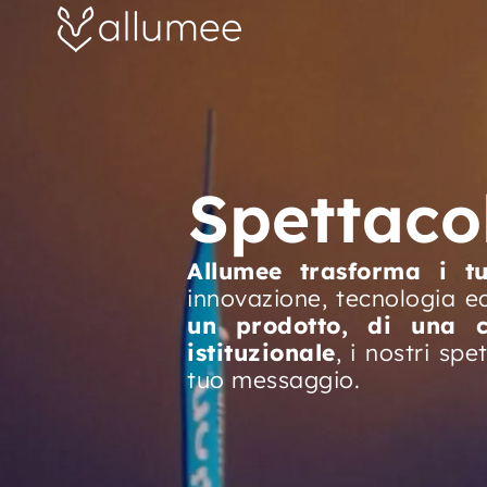
Vai
al
contenuto
Spettacol
Allumee trasforma i tu
innovazione, tecnologia e
un prodotto, di una c
istituzionale
, i nostri sp
tuo messaggio.