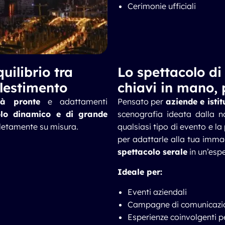
Cerimonie ufficiali
uilibrio tra
Lo spettacolo d
llestimento
chiavi in mano, 
ià pronte
e adattamenti
Pensato per
aziende e istit
olo dinamico e di grande
scenografia ideata dalla no
letamente su misura.
qualsiasi tipo di evento e la
per adattarle alla tua imm
spettacolo serale
in un’espe
Ideale per:
Eventi aziendali
Campagne di comunicazio
Esperienze coinvolgenti pe