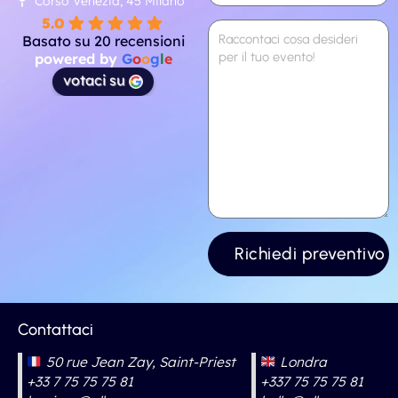
Corso Venezia, 45 Milano
5.0
Basato su 20 recensioni
powered by
G
o
o
g
l
e
votaci su
Contattaci
50 rue Jean Zay, Saint-Priest
Londra
+33 7 75 75 75 81
+337 75 75 75 81