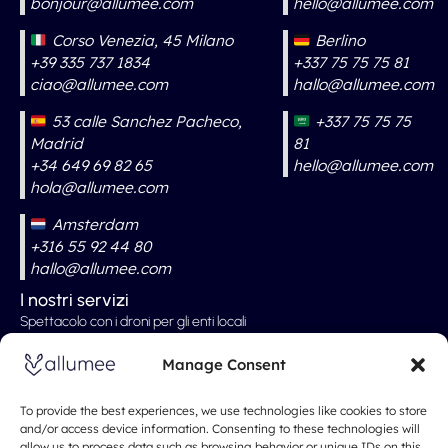
bonjour@allumee.com
hello@allumee.com
Corso Venezia, 45 Milano
Berlino
+39 335 737 1834
+337 75 75 75 81
ciao@allumee.com
hallo@allumee.com
53 calle Sanchez Pacheco,
+337 75 75 75
Madrid
81
+34 649 69 82 65
hello@allumee.com
hola@allumee.com
Amsterdam
+316 55 92 44 80
hallo@allumee.com
I nostri servizi
Spettacolo con i droni per gli enti locali
Spettacolo con droni professionali
Manage Consent
Spettacolo con i droni ai matrimoni
Spettacolo con i droni per eventi
To provide the best experiences, we use technologies like cookies to store
and/or access device information. Consenting to these technologies will
Spettacoli di Natale e Capodanno
allow us to process data such as browsing behavior or unique IDs on this