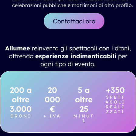
celebrazioni pubbliche e matrimoni di alto profilo.
Contattaci ora
Allumee
reinventa gli spettacoli con i droni,
offrendo
esperienze indimenticabili
per
ogni tipo di evento.
200 a
20
5 a
+350
oltre
000
oltre
SPETT
ACOLI
3.000
€
25
REALI
ZZATI
DRONI
+ IVA
MINUT
I