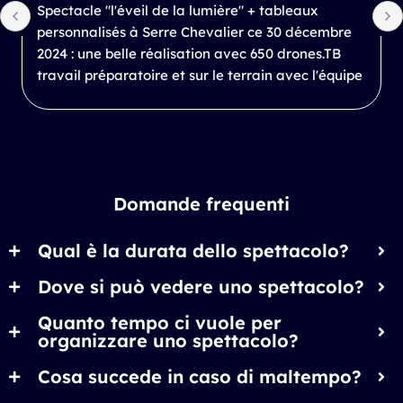
Vous l'avez rêvé Serre Chevalier Vallée et 
ALLUMÉE l'ont fait ce 30 dec une première dans 
les stations de ski de France, 650 drones qui 
e 
proposent un spectacle féerique pour cette fin 
d'année 2024 qui a ravi et conquis plus de 10 000 
spectateurs.Un professionnalisme sans faille de la 
team ALLUMÉE et de tous les services de la 
station de Serre Chevalier pour un résultat 
grandiose...
Domande frequenti
Qual è la durata dello spettacolo?
Dove si può vedere uno spettacolo?
Quanto tempo ci vuole per
organizzare uno spettacolo?
Cosa succede in caso di maltempo?