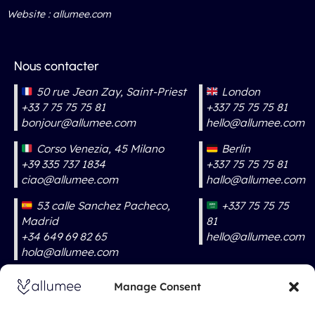
Website : allumee.com
Nous contacter
50 rue Jean Zay, Saint-Priest
London
+33 7 75 75 75 81
+337 75 75 75 81
bonjour@allumee.com
hello@allumee.com
Corso Venezia, 45 Milano
Berlin
+39 335 737 1834
+337 75 75 75 81
ciao@allumee.com
hallo@allumee.com
53 calle Sanchez Pacheco,
+337 75 75 75
Madrid
81
+34 649 69 82 65
hello@allumee.com
hola@allumee.com
Amsterdam
Manage Consent
+316 55 92 44 80
hallo@allumee.com