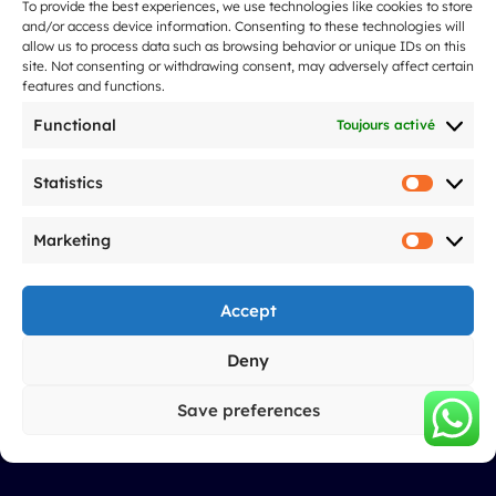
To provide the best experiences, we use technologies like cookies to store
Nos services
and/or access device information. Consenting to these technologies will
allow us to process data such as browsing behavior or unique IDs on this
Spectacle de drones collectivités
site. Not consenting or withdrawing consent, may adversely affect certain
Spectacle de drones Professionels
features and functions.
Spectacle de drones mariages
Functional
Toujours activé
Spectacle de drones évènementiel
spectacle de noël
Statistics
Statistic
Nos tarifs
À propos
Marketing
Marketi
Spectacle de drones
Qui sommes-nous
Accept
Ils parlent de nous
Notre démarche
Deny
FAQ
Save preferences
Blog
Mentions légales
F
I
Y
L
T
G