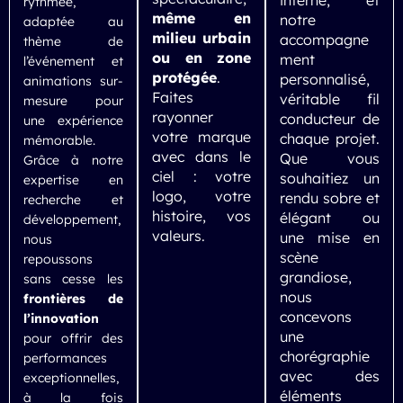
interne, et
rythmée,
même en
notre
adaptée au
milieu urbain
accompagne
thème de
ou en zone
ment
l’événement et
protégée
.
personnalisé,
animations sur-
Faites
véritable fil
mesure pour
rayonner
conducteur de
une expérience
votre marque
chaque projet.
mémorable.
avec dans le
Que vous
Grâce à notre
ciel : votre
souhaitiez un
expertise en
logo, votre
rendu sobre et
recherche et
histoire, vos
élégant ou
développement,
valeurs.
une mise en
nous
scène
repoussons
grandiose,
sans cesse les
nous
frontières de
concevons
l’innovation
une
pour offrir des
chorégraphie
performances
avec des
exceptionnelles,
éléments
à la fois