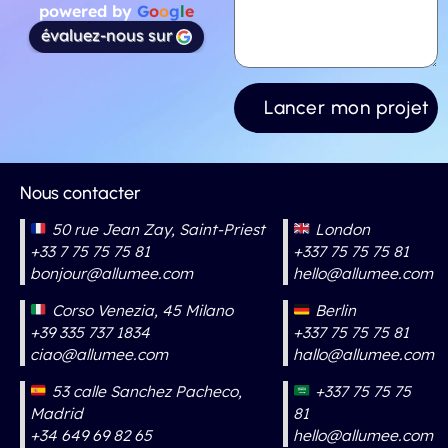
powered by
G
o
o
g
l
e
évaluez-nous sur
Nous contacter
50 rue Jean Zay, Saint-Priest
London
+33 7 75 75 75 81
+337 75 75 75 81
bonjour@allumee.com
hello@allumee.com
Corso Venezia, 45 Milano
Berlin
+39 335 737 1834
+337 75 75 75 81
ciao@allumee.com
hallo@allumee.com
53 calle Sanchez Pacheco,
+337 75 75 75
Madrid
81
+34 649 69 82 65
hello@allumee.com