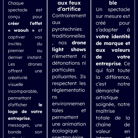
aux feux
ble
Chaque
d’artifice
Un spectacle
spectacle est
Contrairement
sur mesure est
conçu pour
aux
créé pour
créer l’effet
pyrotechnies
s’adapter à
« waouh »
et
traditionnelles
votre identité
captiver vos
, nos
drone
de marque et
invités du
light shows
aux valeurs
premier au
n’émettent ni
de votre
dernier instant.
détonations ni
entreprise
. Ce
Les drones
particules
qui fait toute
offrent une
polluantes. Ils
la différence,
créativité
respectent les
c’est notre
visuelle
réglementatio
démarche
incomparable,
ns
artistique
permettant
environnemen
soignée, notre
d’afficher
le
tales et
maîtrise
logo de votre
permettent
totale de la
entreprise
,
une animation
chaîne de
messages, une
écologique
valeur en
bande son
spectaculaire,