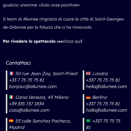
giudizio unanime: «Solo cose positive!»
Il team di Allumee ringrazia di cuore la città di Saint-Georges-
de-Didonne per la fiducia che ci ha rinnovato.
Per rivedere lo spettacolo >>>
clicca qui
!
Contattaci
50 rue Jean Zay, Saint-Priest
Londra
+33 7 75 75 75 81
+337 75 75 75 81
bonjour@allumee.com
hello@allumee.com
Corso Venezia, 45 Milano
Berlino
+39 335 737 1834
+337 75 75 75 81
ciao@allumee.com
hallo@allumee.com
53 calle Sanchez Pacheco,
+337 75 75 75
Madrid
81