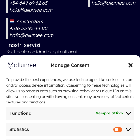
+34 649 69 82 65
hello@allumee.com
hola@allumee.com
Amsterdam
+316 55 92 44 80
hallo@allumee.com
I nostri servizi
Spettacolo con i droni per gli enti locali
Spettacolo con droni professionali
Manage Consent
Spettacolo con i droni ai matrimoni
Spettacolo con i droni per eventi
To provide the best experiences, we use technologies like cookies to store
and/or access device information. Consenting to these technologies will
Spettacoli di Natale e Capodanno
allow us to process data such as browsing behavior or unique IDs on this
site. Not consenting or withdrawing consent, may adversely affect certain
Le nostre tariffe
features and functions.
Riguardo a
Spectacle de drones
Functional
Sempre attivo
Chi siamo
Cosa dicono di noi
Statistics
Statistic
Il nostro approccio