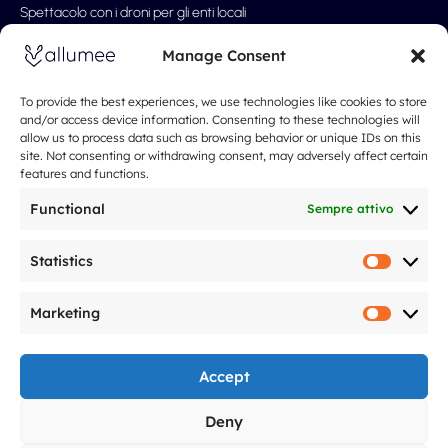
Spettacolo con i droni per gli enti locali
Spettacolo con droni professionali
Manage Consent
Spettacolo con i droni ai matrimoni
Spettacolo con i droni per eventi
To provide the best experiences, we use technologies like cookies to store
and/or access device information. Consenting to these technologies will
Spettacoli di Natale e Capodanno
allow us to process data such as browsing behavior or unique IDs on this
site. Not consenting or withdrawing consent, may adversely affect certain
Le nostre tariffe
features and functions.
Riguardo a
Spectacle de drones
Functional
Sempre attivo
Chi siamo
Cosa dicono di noi
Statistics
Statistic
Il nostro approccio
Marketing
Domande frequenti
Marketi
Blog
Note legali
Accept
F
I
Y
L
T
G
Deny
a
n
o
i
i
o
c
s
u
n
k
o