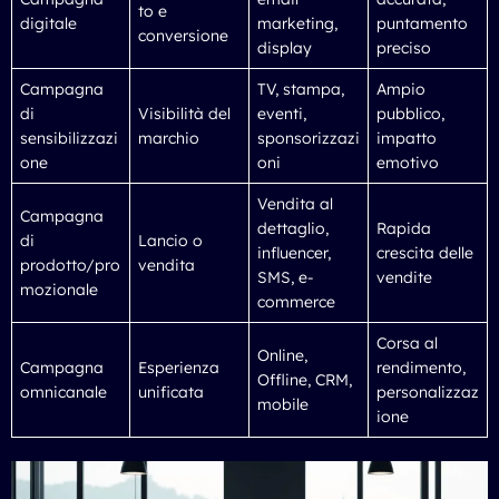
to e
digitale
marketing,
puntamento
conversione
display
preciso
Campagna
TV, stampa,
Ampio
di
Visibilità del
eventi,
pubblico,
sensibilizzazi
marchio
sponsorizzazi
impatto
one
oni
emotivo
Vendita al
Campagna
dettaglio,
Rapida
di
Lancio o
influencer,
crescita delle
prodotto/pro
vendita
SMS, e-
vendite
mozionale
commerce
Corsa al
Online,
Campagna
Esperienza
rendimento,
Offline, CRM,
omnicanale
unificata
personalizzaz
mobile
ione