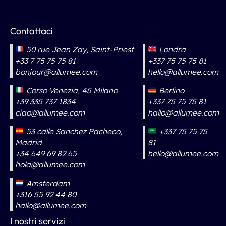
Contattaci
50 rue Jean Zay, Saint-Priest
Londra
+33 7 75 75 75 81
+337 75 75 75 81
bonjour@allumee.com
hello@allumee.com
Corso Venezia, 45 Milano
Berlino
+39 335 737 1834
+337 75 75 75 81
ciao@allumee.com
hallo@allumee.com
53 calle Sanchez Pacheco,
+337 75 75 75
Madrid
81
+34 649 69 82 65
hello@allumee.com
hola@allumee.com
Amsterdam
+316 55 92 44 80
hallo@allumee.com
I nostri servizi