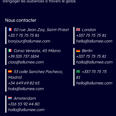
d’engager les audiences à travers le globe.
Nous contacter
50 rue Jean Zay, Saint-Priest
London
+33 7 75 75 75 81
+337 75 75 75 81
bonjour@allumee.com
hello@allumee.com
Corso Venezia, 45 Milano
Berlin
+39 335 737 1834
+337 75 75 75 81
ciao@allumee.com
hallo@allumee.com
53 calle Sanchez Pacheco,
+337 75 75 75
Madrid
81
+34 649 69 82 65
hello@allumee.com
hola@allumee.com
Amsterdam
+316 55 92 44 80
hallo@allumee.com