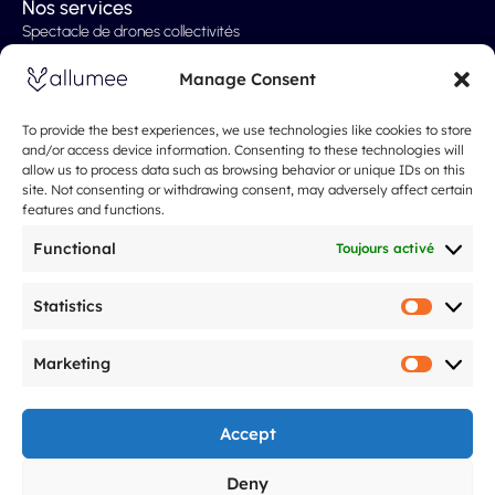
Nos services
Spectacle de drones collectivités
Spectacle de drones Professionels
Manage Consent
Spectacle de drones mariages
Spectacle de drones évènementiel
To provide the best experiences, we use technologies like cookies to store
and/or access device information. Consenting to these technologies will
spectacle de noël
allow us to process data such as browsing behavior or unique IDs on this
site. Not consenting or withdrawing consent, may adversely affect certain
Nos tarifs
features and functions.
À propos
Spectacle de drones
Functional
Toujours activé
Qui sommes-nous
Ils parlent de nous
Statistics
Statistic
Notre démarche
Marketing
FAQ
Marketi
Blog
Mentions légales
Accept
F
I
Y
L
T
G
Deny
a
n
o
i
i
o