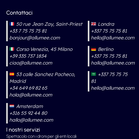
Contattaci
50 rue Jean Zay, Saint-Priest
Londra
+33 7 75 75 75 81
+337 75 75 75 81
bonjour@allumee.com
hello@allumee.com
Corso Venezia, 45 Milano
Berlino
+39 335 737 1834
+337 75 75 75 81
ciao@allumee.com
hallo@allumee.com
53 calle Sanchez Pacheco,
+337 75 75 75
Madrid
81
+34 649 69 82 65
hello@allumee.com
hola@allumee.com
Amsterdam
+316 55 92 44 80
hallo@allumee.com
I nostri servizi
Spettacolo con i droni per gli enti locali