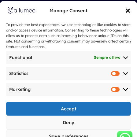
Spettacolo con droni professionali
Manage Consent
Spettacolo con i droni ai matrimoni
Spettacolo con i droni per eventi
To provide the best experiences, we use technologies like cookies to store
and/or access device information. Consenting to these technologies will
Spettacoli di Natale e Capodanno
allow us to process data such as browsing behavior or unique IDs on this
site. Not consenting or withdrawing consent, may adversely affect certain
Le nostre tariffe
features and functions.
Riguardo a
Spectacle de drones
Functional
Sempre attivo
Chi siamo
Cosa dicono di noi
Statistics
Statistic
Il nostro approccio
Marketing
Domande frequenti
Marketi
Blog
Note legali
Accept
F
I
Y
L
T
G
Deny
a
n
o
i
i
o
c
s
u
n
k
o
e
t
t
k
t
g
Save preferences