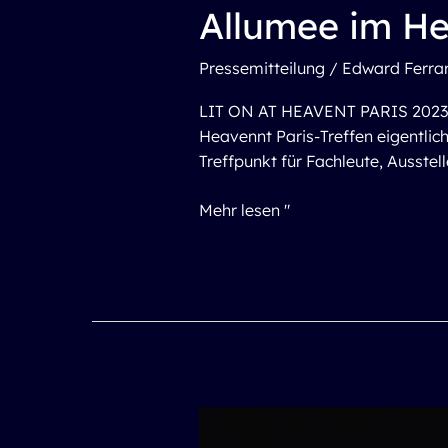
Allumee im He
Pressemitteilung
/
Edward Ferrar
LIT ON AT HEAVENT PARIS 2023 W
Heavennt Paris-Treffen eigentlic
Treffpunkt für Fachleute, Ausstel
Mehr lesen "
Allumee-
Drohnen