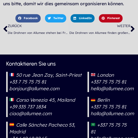
uns bitte, damit wir dies gemeinsam organisieren können.
Facebook
Twitter
LinkedIn
Pinterest
Zurück
N
ZURÜCK
WEITER
Die Drohnen von Allumee stehen bei France 2 im Rampenlicht
Die Drohnen von Allumee finden großen Anklang bei der Presse
Kontaktieren Sie uns
50 rue Jean Zay, Saint-Priest
London
+33 7 75 75 75 81
+337 75 75 75 81
bonjour@allumee.com
hello@allumee.com
Corso Venezia 45, Mailand
Berlin
+39 335 737 1834
+337 75 75 75 81
ciao@allumee.com
hallo@allumee.com
Calle Sánchez Pacheco 53,
+337 75 75 75
Madrid
81