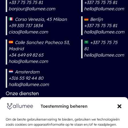
+33 7 75 75 75 81
+337 75 75 75 81
bonjour@allumee.com
hello@allumee.com
Corso Venezia, 45 Milaan
Berlijn
+39 335 737 1834
+337 75 75 75 81
ciao@allumee.com
hallo@allumee.com
Calle Sanchez Pacheco 53,
+337 75 75 75
Madrid
81
+34 649 69 82 65
hello@allumee.com
hola@allumee.com
Amsterdam
+316 55 92 44 80
hallo@allumee.com
Onze diensten
Geef een droneshow., om te verbazen Uw kiezers en
bezoekers!
Toestemming beheren
Drone Show Company
Om de beste gebruikerservaring te bieden, gebruiken we technologieën
Droneshow voor bruiloften
zoals cookies om apparaatinformatie op te slaan en/of te raadplegen.