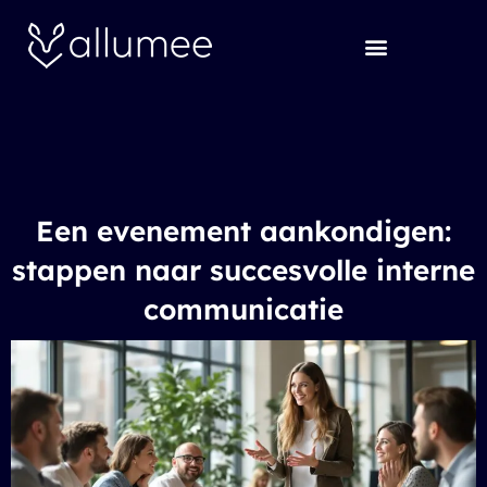
Ga
naar
de
inhoud
Een evenement aankondigen:
stappen naar succesvolle interne
communicatie