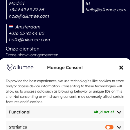
Madrid
81
+34 649 69 82 65
hello@allumee.com
hola@allumee.com
Amsterdam
+316 55 92 44 80
hallo@allumee.com
Onze diensten
Drone-show voor gemeenten
Professionele drone-show
Manage Consent
Droneshow voor bruiloften
Droneshow voor evenementen
To provide the best experiences, we use technologies like cookies to store
and/or access device information. Consenting to these technologies will
Kerstshow
allow us to process data such as browsing behavior or unique IDs on this
site. Not consenting or withdrawing consent, may adversely affect certain
Onze tarieven
features and functions.
Over
Spectacle de drones
Functional
Altijd actief
Wie zijn wij?
Ze praten over ons
Statistics