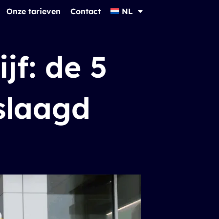
Onze tarieven
Contact
NL
jf: de 5
slaagd