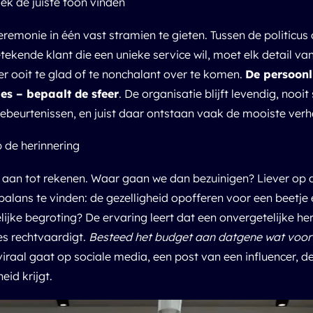
ek de juiste toon vinden
remonie in één vast stramien te gieten. Tussen de politicus o
ekende klant die een unieke service wil, moet elk detail v
r ooit te glad of te nonchalant over te komen.
De persoonl
es – bepaalt de sfeer
. De organisatie blijft levendig, nooit
ebeurtenissen, en juist daar ontstaan vaak de mooiste verh
p de herinnering
aan tot rekenen. Waar gaan we dan bezuinigen? Liever op de
balans te vinden: de gezelligheid opofferen voor een beetje 
e begroting? De ervaring leert dat een onvergetelijke heri
s rechtvaardigt.
Besteed het budget aan datgene wat voor
raal gaat op sociale media, een post van een influencer, de
id krijgt.