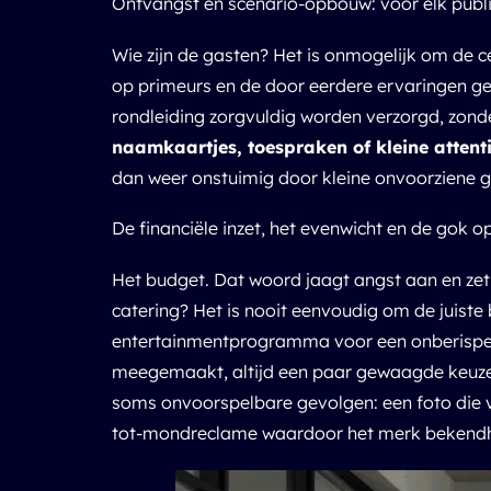
Ontvangst en scenario-opbouw: voor elk publi
Wie zijn de gasten? Het is onmogelijk om de ce
op primeurs en de door eerdere ervaringen get
rondleiding zorgvuldig worden verzorgd, zonde
naamkaartjes, toespraken of kleine attenti
dan weer onstuimig door kleine onvoorziene g
De financiële inzet, het evenwicht en de gok o
Het budget. Dat woord jaagt angst aan en zet 
catering? Het is nooit eenvoudig om de juiste 
entertainmentprogramma voor een onberispelijk
meegemaakt, altijd een paar gewaagde keuze
soms onvoorspelbare gevolgen: een foto die vi
tot-mondreclame waardoor het merk bekendhe