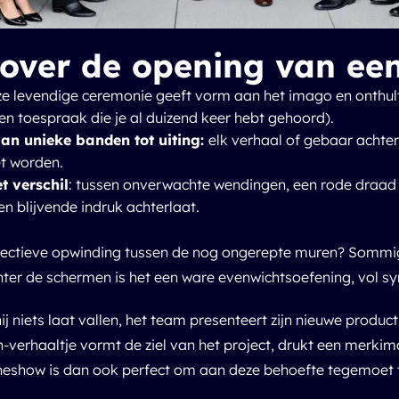
over de opening van een
ze levendige ceremonie geeft vorm aan het imago en onthul
een toespraak die je al duizend keer hebt gehoord).
an unieke banden tot uiting:
elk verhaal of gebaar achte
et worden.
t verschil
: tussen onverwachte wendingen, een rode draad 
en blijvende indruk achterlaat.
lectieve opwinding tussen de nog ongerepte muren? Sommigen
ter de schermen is het een ware evenwichtsoefening, vol s
ij niets laat vallen, het team presenteert zijn nieuwe produc
verhaaltje vormt de ziel van het project, drukt een merkimag
oneshow
is dan ook perfect om aan deze behoefte tegemoet