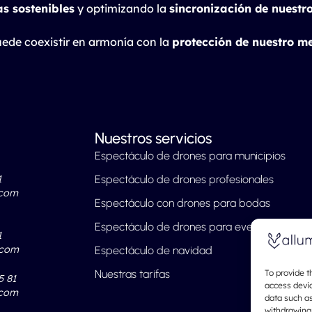
as sostenibles
y optimizando la
sincronización de nuestr
ede coexistir en armonía con la
protección de nuestro m
Nuestros servicios
Espectáculo de drones para municipios
1
Espectáculo de drones profesionales
.com
Espectáculo con drones para bodas
Espectáculo de drones para eventos
1
.com
Espectáculo de navidad
Nuestras tarifas
To provide t
5 81
access devic
.com
data such as
withdrawing 