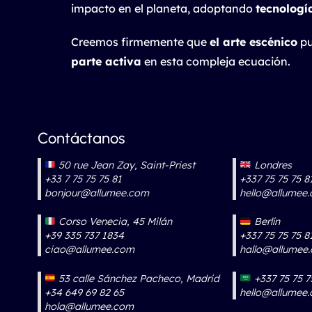
impacto en el planeta, adoptando
tecnologí
Creemos firmemente que
el arte escénico
pu
parte activa
en esta compleja ecuación.
Contáctanos
50 rue Jean Zay, Saint-Priest
Londres
+33 7 75 75 75 81
+337 75 75 75 8
bonjour@allumee.com
hello@allumee
Corso Venecia, 45 Milán
Berlín
+39 335 737 1834
+337 75 75 75 8
ciao@allumee.com
hallo@allumee
53 calle Sánchez Pacheco, Madrid
+337 75 75 7
+34 649 69 82 65
hello@allumee
hola@allumee.com