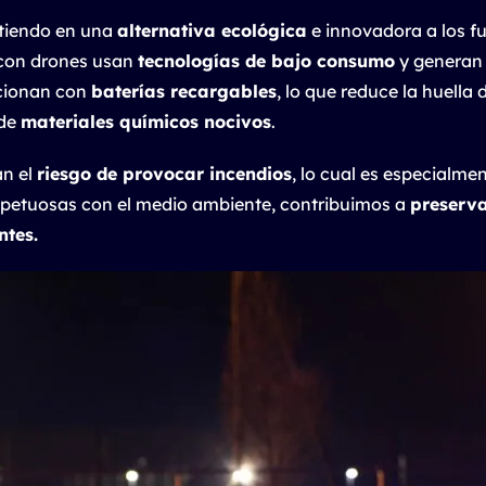
rtiendo en una
alternativa ecológica
e innovadora a los fue
s con drones usan
tecnologías de bajo consumo
y genera
ncionan con
baterías recargables
, lo que reduce la huell
 de
materiales químicos nocivos
.
an el
riesgo de provocar incendios
, lo cual es especialm
 respetuosas con el medio ambiente, contribuimos a
preserva
ntes.