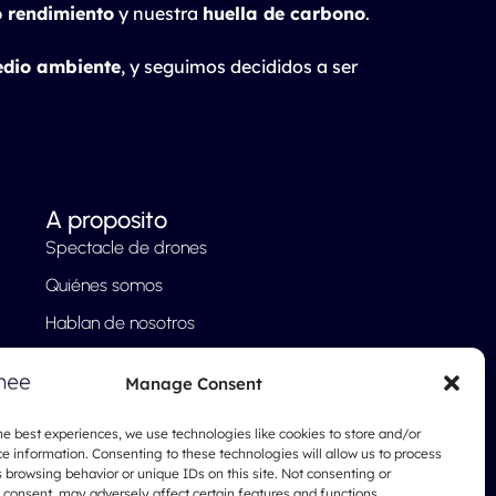
o rendimiento
y nuestra
huella de carbono
.
edio ambiente
, y seguimos decididos a ser
A proposito
Spectacle de drones
Quiénes somos
Hablan de nosotros
Nuestro enfoque
Manage Consent
Preguntas frecuentes
Blog
he best experiences, we use technologies like cookies to store and/or
e information. Consenting to these technologies will allow us to process
Notas legales
 browsing behavior or unique IDs on this site. Not consenting or
consent, may adversely affect certain features and functions.