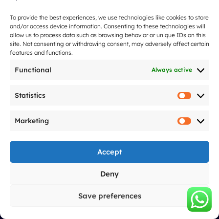
Drohnen-Show bei Hochzeiten
Drohnen-Show für Veranstaltungen
To provide the best experiences, we use technologies like cookies to store
and/or access device information. Consenting to these technologies will
Weihnachtsaufführung
allow us to process data such as browsing behavior or unique IDs on this
site. Not consenting or withdrawing consent, may adversely affect certain
Unsere Preise
features and functions.
Über
Spectacle de drones
Functional
Always active
Über uns
Man spricht über uns
Statistics
Statistic
Unser Ansatz
Marketing
FAQ
Marketi
Blog
Impressum
Accept
F
I
Y
L
T
G
Deny
a
n
o
i
i
o
c
s
u
n
k
o
e
t
t
k
t
g
Save preferences
b
a
u
e
o
l
© 2025 – Allumee
o
g
b
d
k
e