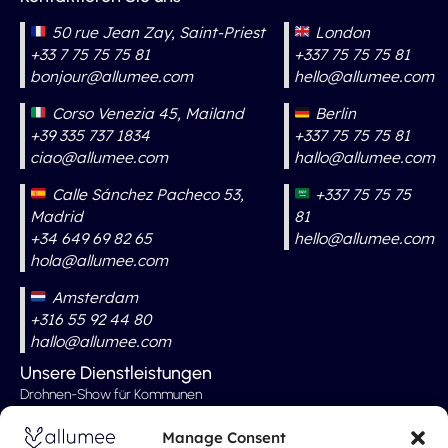
50 rue Jean Zay, Saint-Priest
London
+33 7 75 75 75 81
+337 75 75 75 81
bonjour@allumee.com
hello@allumee.com
Corso Venezia 45, Mailand
Berlin
+39 335 737 1834
+337 75 75 75 81
ciao@allumee.com
hallo@allumee.com
Calle Sánchez Pacheco 53,
+337 75 75 75
Madrid
81
+34 649 69 82 65
hello@allumee.com
hola@allumee.com
Amsterdam
+316 55 92 44 80
hallo@allumee.com
Unsere Dienstleistungen
Drohnen-Show für Kommunen
Professionelle Drohnenshow
Manage Consent