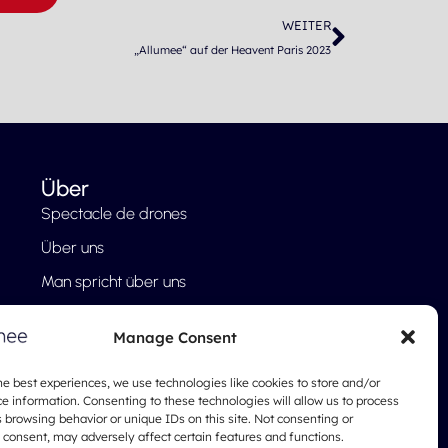
Nächste
WEITER
„Allumee“ auf der Heavent Paris 2023
Über
Spectacle de drones
Über uns
Man spricht über uns
Unser Ansatz
Manage Consent
FAQ
Blog
he best experiences, we use technologies like cookies to store and/or
e information. Consenting to these technologies will allow us to process
Impressum
 browsing behavior or unique IDs on this site. Not consenting or
consent, may adversely affect certain features and functions.