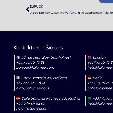
Zurück
ZURÜCK
Unsere Drohnen setzen ihre Vorführung im Departement Allier fo
Kontaktieren Sie uns
50 rue Jean Zay, Saint-Priest
London
+33 7 75 75 75 81
+337 75 75 75 8
bonjour@allumee.com
hello@allumee
Corso Venezia 45, Mailand
Berlin
+39 335 737 1834
+337 75 75 75 8
ciao@allumee.com
hallo@allumee
Calle Sánchez Pacheco 53, Madrid
+337 75 75 7
+34 649 69 82 65
hello@allumee
hola@allumee.com