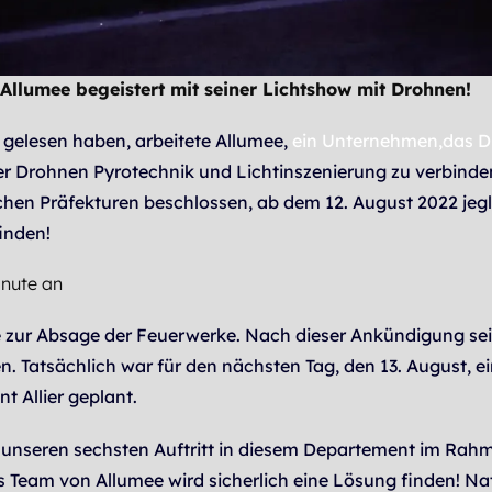
Allumee begeistert mit seiner Lichtshow mit Drohnen!
ln gelesen haben, arbeitete Allumee,
ein Unternehmen,das D
er Drohnen Pyrotechnik und Lichtinszenierung zu verbinde
chen Präfekturen beschlossen, ab dem 12. August 2022 je
inden!
inute an
e zur Absage der Feuerwerke. Nach dieser Ankündigung sei
llen. Tatsächlich war für den nächsten Tag, den 13. August
t Allier geplant.
m unseren sechsten Auftritt in diesem Departement im Rah
s Team von Allumee wird sicherlich eine Lösung finden! Na