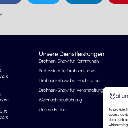
rt
Unsere Dienstleistungen
Drohnen-Show für Kommunen
1
Professionelle Drohnenshow
.com
Drohnen-Show bei Hochzeiten
Drohnen-Show für Veranstaltungen
1
.com
Weihnachtsaufführung
Unsere Preise
To provide t
5 81
access devic
.com
data such as
withdrawing 